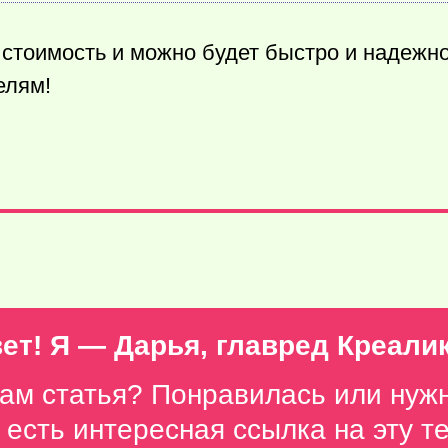
 стоимость и можно будет быстро и надежн
елям!
ет! Я — Дарья, главред Креали
вам статья? Понравилась или нуж
с есть интересная ссылка на эту 