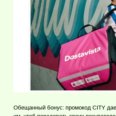
Обещанный бонус: промокод CITY дае