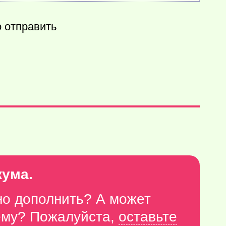
о отправить
кума.
но дополнить? А может
тему? Пожалуйста,
оставьте