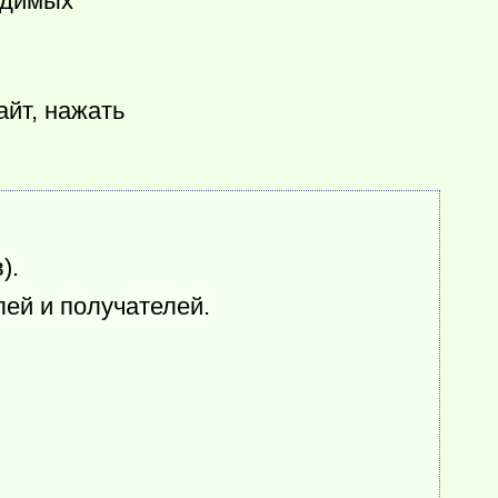
одимых
айт, нажать
).
лей и получателей.