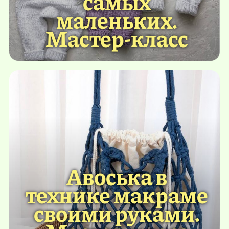
самых
маленьких.
Мастер-класс
Авоська в
технике макраме
своими руками.