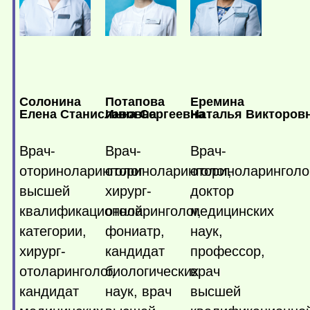
Солонина
Потапова
Еремина
Елена Станиславовна
Инна Сергеевна
Наталья Викторов
Врач-
Врач-
Врач-
оториноларинголог
оториноларинголог,
оториноларинголо
высшей
хирург-
доктор
квалификационной
отоларинголог,
медицинских
категории,
фониатр,
наук,
хирург-
кандидат
профессор,
отоларинголог,
биологических
врач
кандидат
наук, врач
высшей