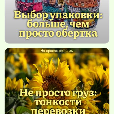
Выбор упаковки:
больше, чем
просто обертка
На правах рекламы
Не просто груз:
тонкости
перевозки