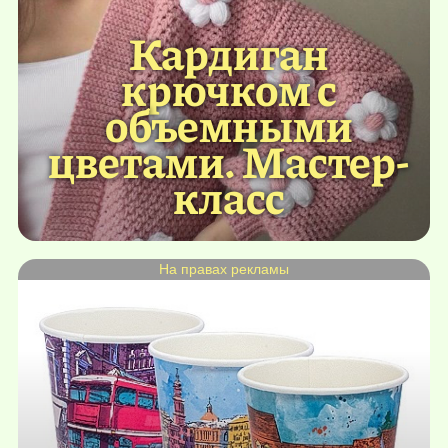
Кардиган
крючком с
объемными
цветами. Мастер-
класс
На правах рекламы