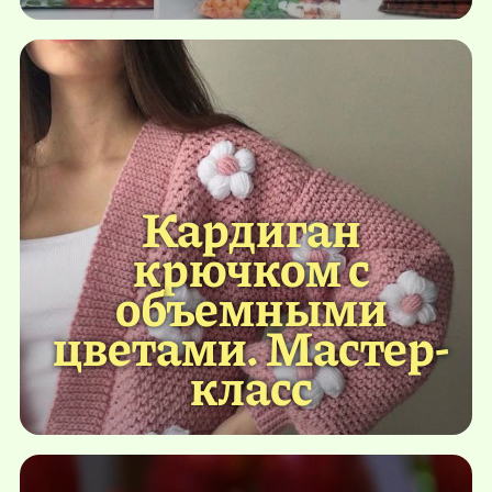
Кардиган
крючком с
объемными
цветами. Мастер-
класс