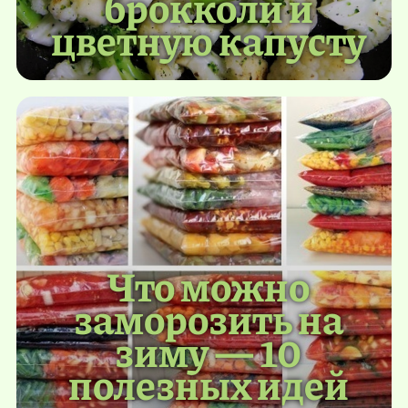
брокколи и
цветную капусту
Что можно
заморозить на
зиму — 10
полезных идей