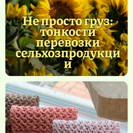
Не просто груз:
тонкости
перевозки
сельхозпродукци
и