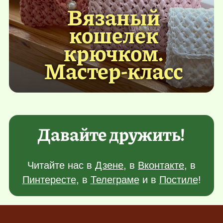
Вязаный
кошелек
крючком.
Мастер-класс
Давайте дружить!
Читайте нас в
Дзене
, в
Вконтакте
, в
Пинтересте
, в
Телеграме
и в
Постиле
!