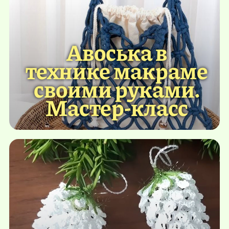
Авоська в
технике макраме
своими руками.
Мастер-класс