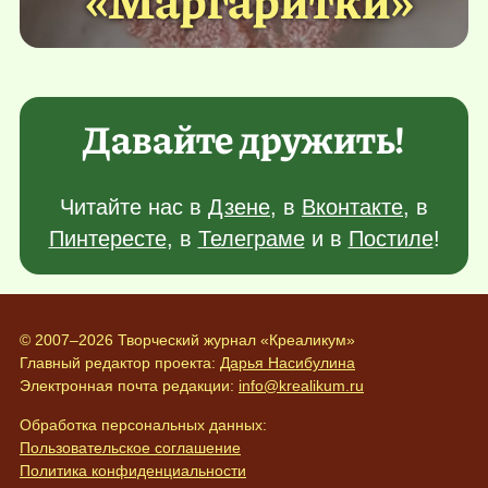
Давайте дружить!
Читайте нас в
Дзене
, в
Вконтакте
, в
Пинтересте
, в
Телеграме
и в
Постиле
!
© 2007–2026 Творческий журнал «Креаликум»
Главный редактор проекта:
Дарья Насибулина
Электронная почта редакции:
info@krealikum.ru
Обработка персональных данных:
Пользовательское соглашение
Политика конфиденциальности