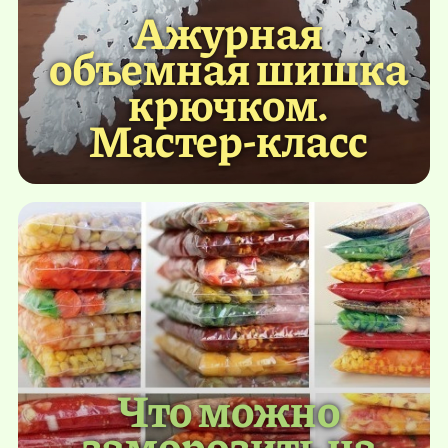
Ажурная
объемная шишка
крючком.
Мастер-класс
Что можно
заморозить на