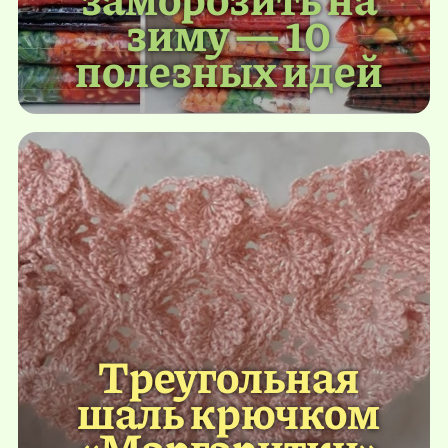
зиму — 10
полезных идей
Треугольная
шаль крючком
«Маргаритки»