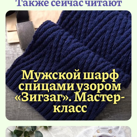
Также сейчас читают
Мужской шарф
спицами узором
«Зигзаг». Мастер-
класс