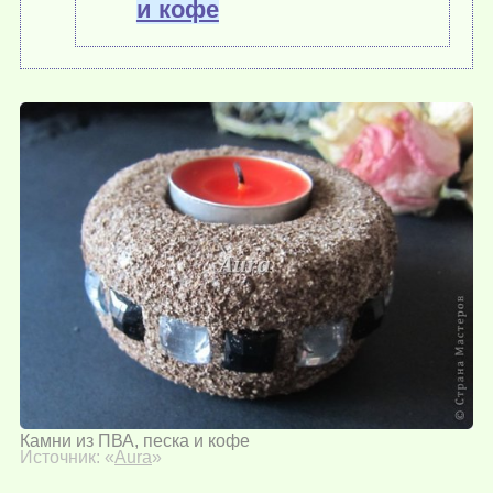
и кофе
Камни из ПВА, песка и кофе
Источник: «
Aura
»