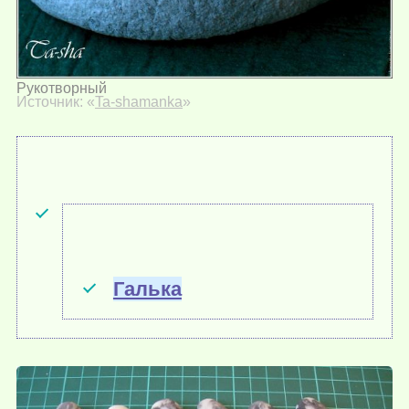
Рукотворный
Источник: «
Ta-shamanka
»
Галька