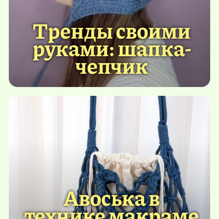
Тренды своими
руками: шапка-
чепчик
Авоська в
технике макраме