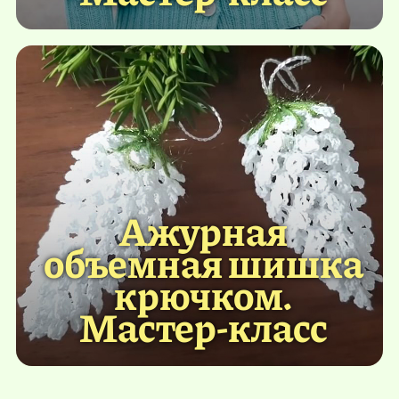
Ажурная
объемная шишка
крючком.
Мастер-класс