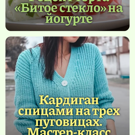
«Битое стекло» на
йогурте
Кардиган
спицами на трех
пуговицах.
Мастер-класс