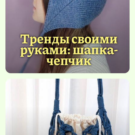
Тренды своими
руками: шапка-
чепчик