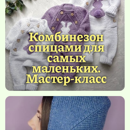
Комбинезон
спицами для
самых
маленьких.
Мастер-класс