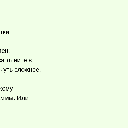
тки
лен!
 загляните в
 чуть сложнее.
скому
гаммы. Или