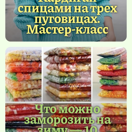
спицами на трех
пуговицах.
Мастер-класс
Что можно
заморозить на
зиму — 10