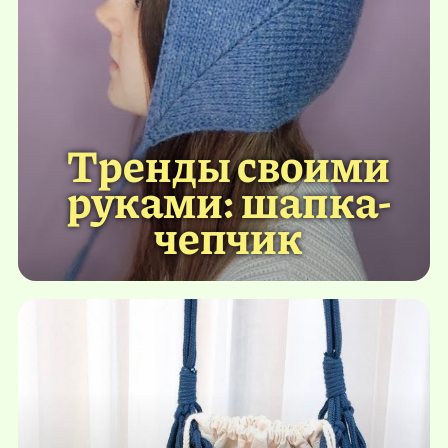
Тренды своими
руками: шапка-
чепчик