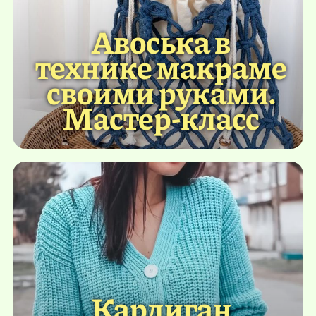
Авоська в
технике макраме
своими руками.
Мастер-класс
Кардиган