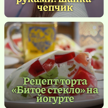
чепчик
Рецепт торта
«Битое стекло» на
йогурте