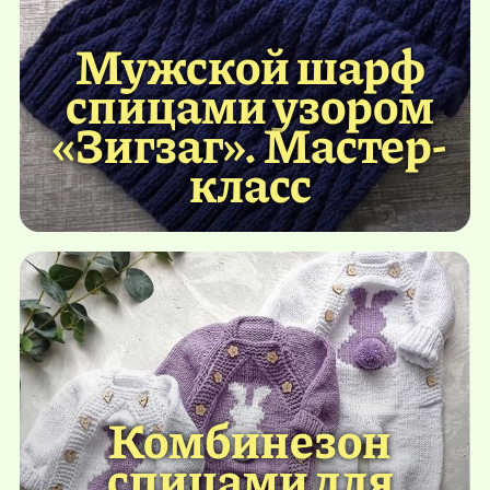
Мужской шарф
спицами узором
«Зигзаг». Мастер-
класс
Комбинезон
спицами для