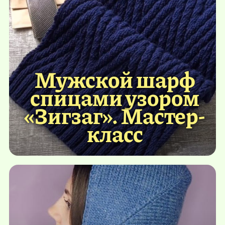
Мужской шарф
спицами узором
«Зигзаг». Мастер-
класс