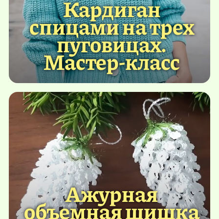
Кардиган
спицами на трех
пуговицах.
Мастер-класс
Ажурная
объемная шишка