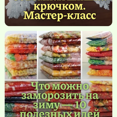
крючком.
Мастер-класс
Что можно
заморозить на
зиму — 10
полезных идей