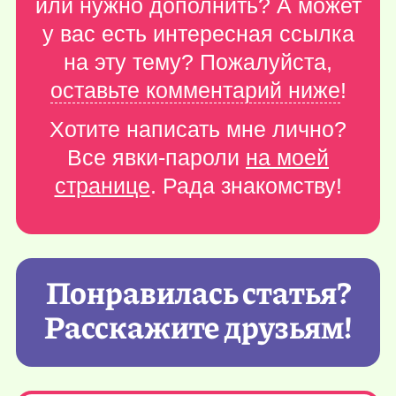
или нужно дополнить? А может
у вас есть интересная ссылка
на эту тему? Пожалуйста,
оставьте комментарий ниже
!
Хотите написать мне лично?
Все явки-пароли
на моей
странице
. Рада знакомству!
Понравилась статья?
Расскажите друзьям!