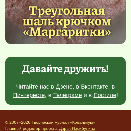
Треугольная
шаль крючком
«Маргаритки»
Давайте дружить!
Читайте нас в
Дзене
, в
Вконтакте
, в
Пинтересте
, в
Телеграме
и в
Постиле
!
© 2007–2026 Творческий журнал «Креаликум»
Главный редактор проекта:
Дарья Насибулина