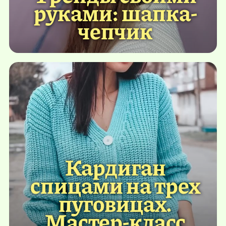
руками: шапка-
чепчик
Кардиган
спицами на трех
пуговицах.
Мастер-класс