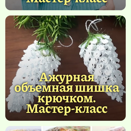
Ажурная
объемная шишка
крючком.
Мастер-класс