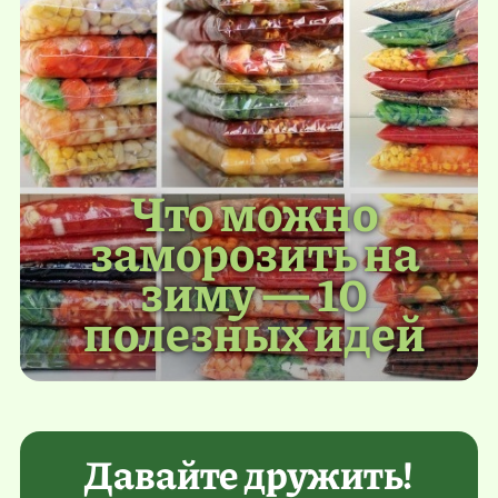
Что можно
заморозить на
зиму — 10
полезных идей
Давайте дружить!