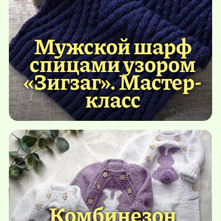
Мужской шарф
спицами узором
«Зигзаг». Мастер-
класс
Комбинезон