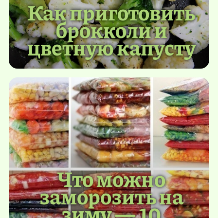
Как приготовить
брокколи и
цветную капусту
Что можно
заморозить на
зиму — 10