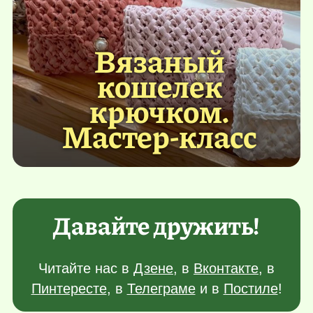
Вязаный
кошелек
крючком.
Мастер-класс
Давайте дружить!
Читайте нас в
Дзене
, в
Вконтакте
, в
Пинтересте
, в
Телеграме
и в
Постиле
!