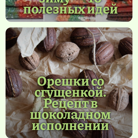
полезных идей
Орешки со
сгущенкой.
Рецепт в
шоколадном
исполнении