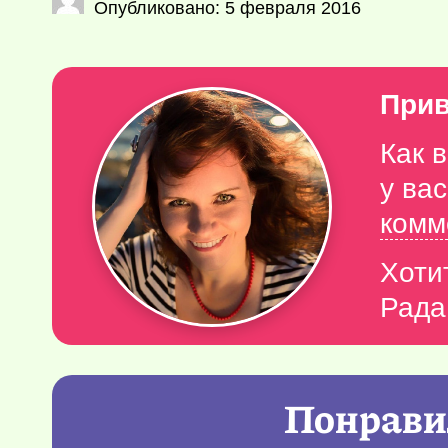
Опубликовано: 5 февраля 2016
Прив
Как 
у ва
комм
Хоти
Рада
Понравил