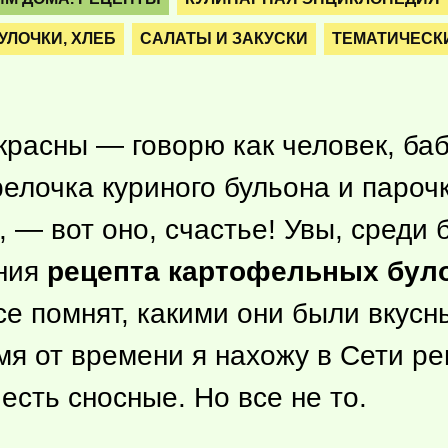
УЛОЧКИ, ХЛЕБ
САЛАТЫ И ЗАКУСКИ
ТЕМАТИЧЕСК
расны — говорю как человек, баб
арелочка куриного бульона и пар
, — вот оно, счастье! Увы, среди
ания
рецепта картофельных бул
се помнят, какими они были вкусны
мя от времени я нахожу в Сети р
есть сносные. Но все не то.