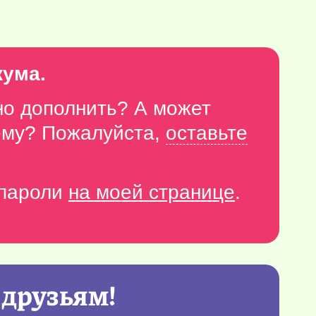
кума.
но дополнить? А может
тему? Пожалуйста,
оставьте
-пароли
на моей странице
.
 друзьям!