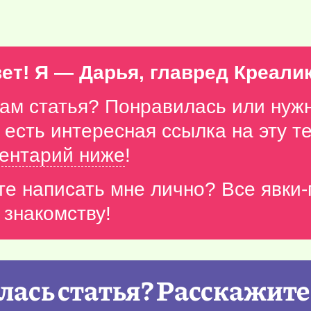
ет! Я — Дарья, главред Креали
вам статья? Понравилась или нуж
с есть интересная ссылка на эту 
ентарий ниже
!
те написать мне лично? Все явки
 знакомству!
ась статья? Расскажите