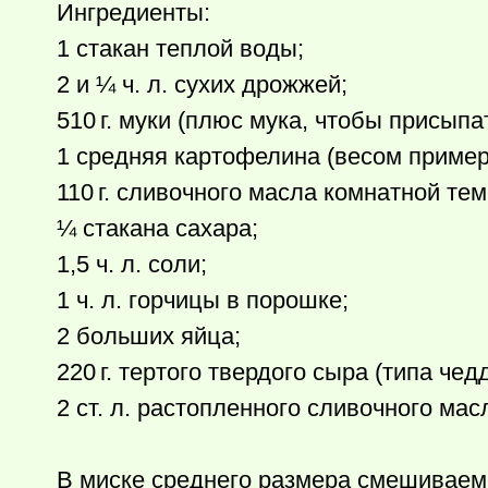
Ингредиенты:
1 стакан теплой воды;
2 и ¼ ч. л. сухих дрожжей;
510 г.
муки (плюс мука, чтобы присыпа
1 средняя картофелина (весом примерн
110 г.
сливочного масла комнатной тем
¼ стакана сахара;
1,5 ч. л. соли;
1 ч. л. горчицы в порошке;
2 больших яйца;
220 г.
тертого твердого сыра (типа чедд
2 ст. л. растопленного сливочного мас
В миске среднего размера смешиваем