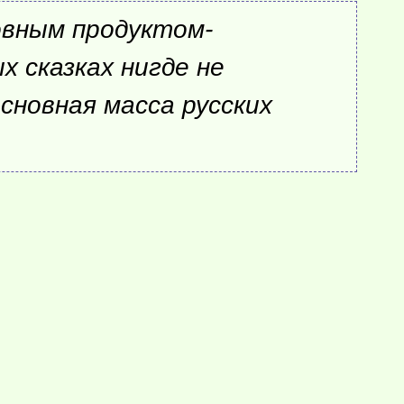
овным продуктом-
х сказках нигде не
сновная масса русских