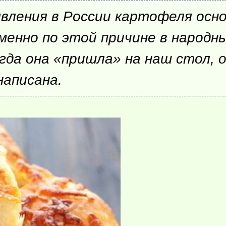
оявления в России картофеля осн
енно по этой причине в народны
да она «пришла» на наш стол, о
написана.