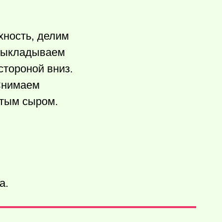
хность, делим
 выкладываем
стороной вниз.
 Снимаем
тым сыром.
а.