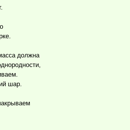
.
о
рке.
 масса должна
однородности,
иваем.
ий шар.
 накрываем