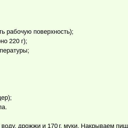
ть рабочую поверхность);
о 220 г);
пературы;
ер);
ла.
 воду, дрожжи и
170 г.
муки. Накрываем пищ