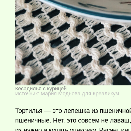
Кесадилья с курицей
Источник: Мария Моднова для Креаликум
Тортилья — это лепешка из пшеничной
пшеничные. Нет, это совсем не лаваш,
их нужно и купить упаковку. Расчет и