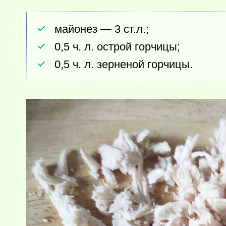
майонез — 3 ст.л.;
0,5 ч. л. острой горчицы;
0,5 ч. л. зерненой горчицы.