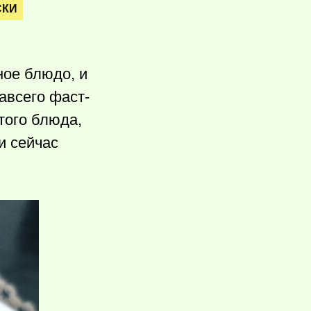
СКИ
ое блюдо, и
авсего фаст-
того блюда,
и сейчас