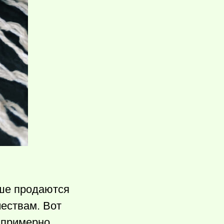
ьше продаются
чествам. Вот
м примерно