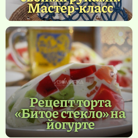
Мастер-класс
Рецепт торта
«Битое стекло» на
йогурте