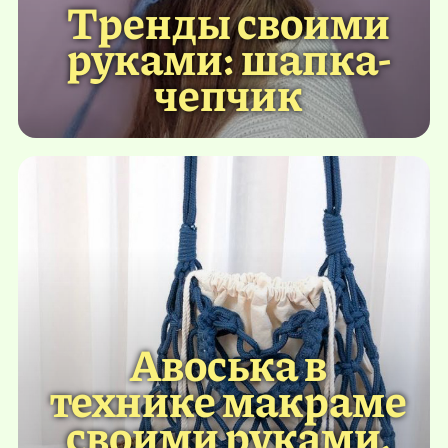
Тренды своими
руками: шапка-
чепчик
Авоська в
технике макраме
своими руками.