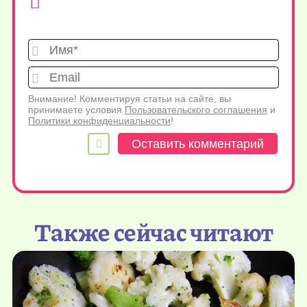
Имя*
Emai
Внимание! Комментируя статьи на сайте, вы
принимаете условия
Пользовательского соглашения
и
Политики конфиденциальности
!
Также сейчас читают