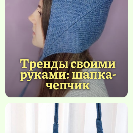
Тренды своими
руками: шапка-
чепчик