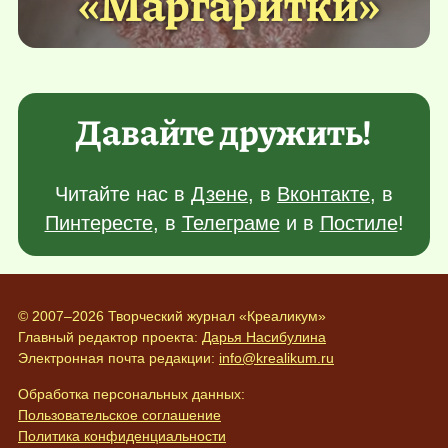
«Маргаритки»
Давайте дружить!
Читайте нас в
Дзене
, в
Вконтакте
, в
Пинтересте
, в
Телеграме
и в
Постиле
!
© 2007–2026 Творческий журнал «Креаликум»
Главный редактор проекта:
Дарья Насибулина
Электронная почта редакции:
info@krealikum.ru
Обработка персональных данных:
Пользовательское соглашение
Политика конфиденциальности