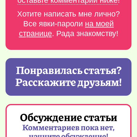
оставьте комментарий ниже
!
Хотите написать мне лично?
Все явки-пароли
на моей
странице
. Рада знакомству!
Понравилась статья?
Расскажите друзьям!
Обсуждение статьи
Комментариев пока нет,
начните обсуждение!