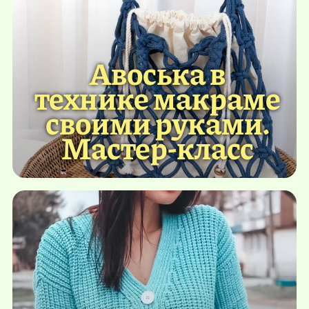
Авоська в
технике макраме
своими руками.
Мастер-класс