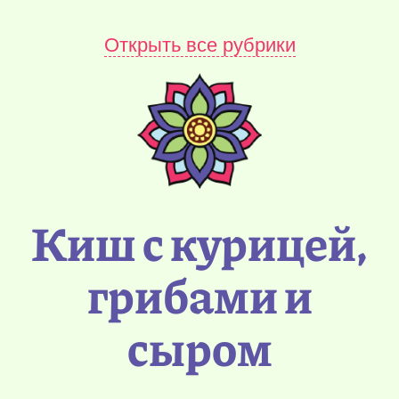
Открыть все рубрики
Киш с курицей,
грибами и
сыром