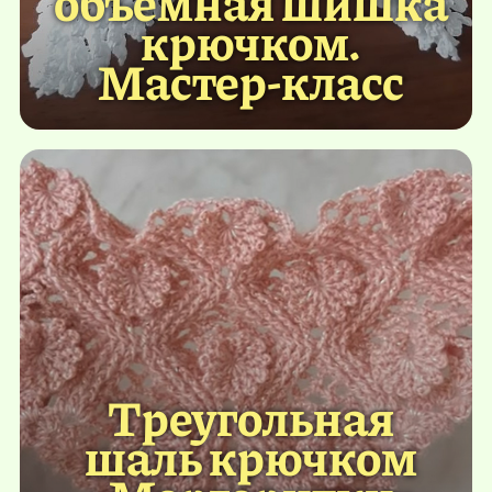
объемная шишка
крючком.
Мастер-класс
Треугольная
шаль крючком