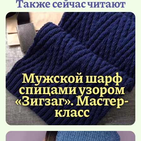
Также сейчас читают
Мужской шарф
спицами узором
«Зигзаг». Мастер-
класс