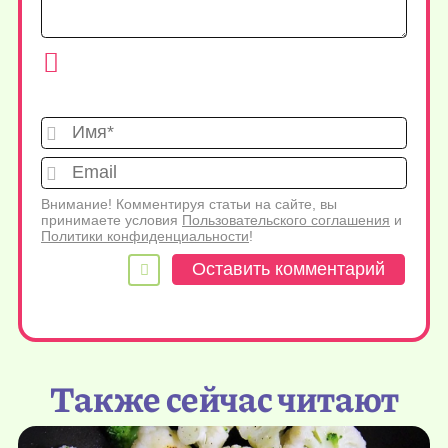
Имя*
Emai
Внимание! Комментируя статьи на сайте, вы
принимаете условия
Пользовательского соглашения
и
Политики конфиденциальности
!
Также сейчас читают