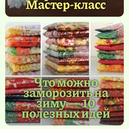
Мастер-класс
Что можно
заморозить на
зиму — 10
полезных идей