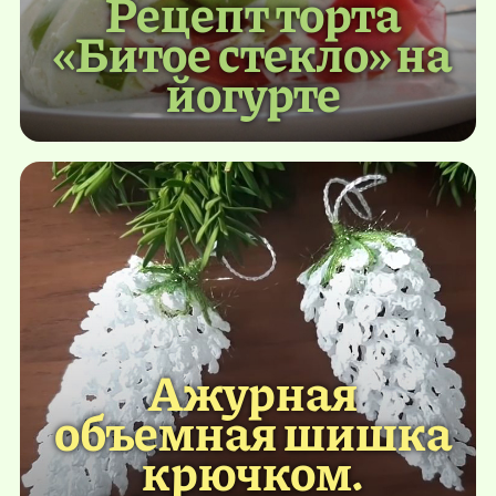
Рецепт торта
«Битое стекло» на
йогурте
Ажурная
объемная шишка
крючком.