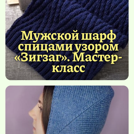
Мужской шарф
спицами узором
«Зигзаг». Мастер-
класс