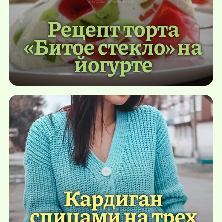
Рецепт торта
«Битое стекло» на
йогурте
Кардиган
спицами на трех