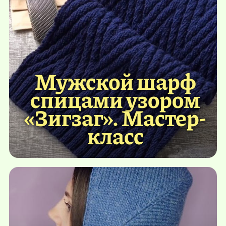
Мужской шарф
спицами узором
«Зигзаг». Мастер-
класс