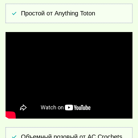
Простой от Anything Toton
Объемный розовый от AC Crochets