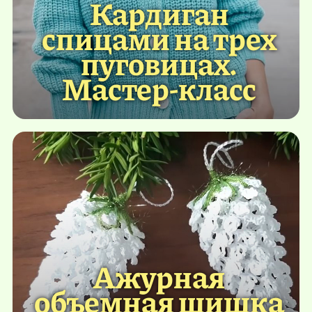
Кардиган
спицами на трех
пуговицах.
Мастер-класс
Ажурная
объемная шишка