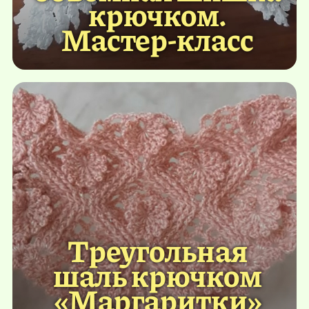
крючком.
Мастер-класс
Треугольная
шаль крючком
«Маргаритки»