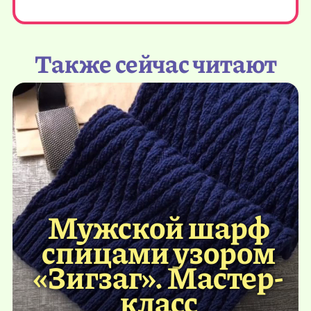
Также сейчас читают
Мужской шарф
спицами узором
«Зигзаг». Мастер-
класс