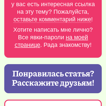
у вас есть интересная ссылка
на эту тему? Пожалуйста,
оставьте комментарий ниже
!
Хотите написать мне лично?
Все явки-пароли
на моей
странице
. Рада знакомству!
Понравилась статья?
Расскажите друзьям!