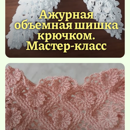
Ажурная
объемная шишка
крючком.
Мастер-класс