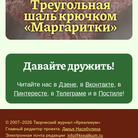
Треугольная
шаль крючком
«Маргаритки»
Давайте дружить!
Читайте нас в
Дзене
, в
Вконтакте
, в
Пинтересте
, в
Телеграме
и в
Постиле
!
© 2007–2026 Творческий журнал «Креаликум»
Главный редактор проекта:
Дарья Насибулина
Электронная почта редакции:
info@krealikum.ru