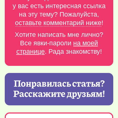
у вас есть интересная ссылка
на эту тему? Пожалуйста,
оставьте комментарий ниже
!
Хотите написать мне лично?
Все явки-пароли
на моей
странице
. Рада знакомству!
Понравилась статья?
Расскажите друзьям!