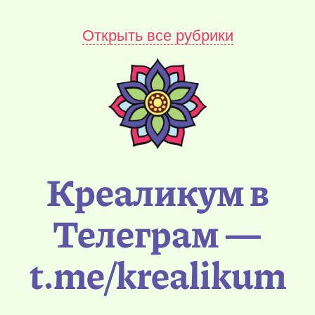
Открыть все рубрики
Креаликум в
Телеграм —
t.me/krealikum