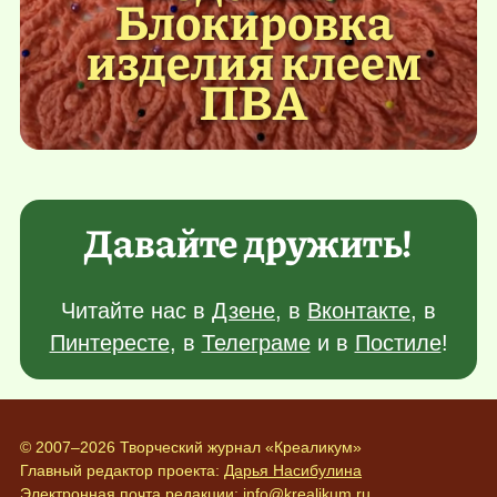
Блокировка
изделия клеем
ПВА
Давайте дружить!
Читайте нас в
Дзене
, в
Вконтакте
, в
Пинтересте
, в
Телеграме
и в
Постиле
!
© 2007–2026 Творческий журнал «Креаликум»
Главный редактор проекта:
Дарья Насибулина
Электронная почта редакции:
info@krealikum.ru