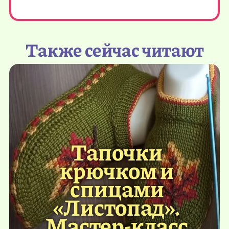
Также сейчас читают
Тапочки
крючком и
спицами
«Листопад».
Мастер-класс