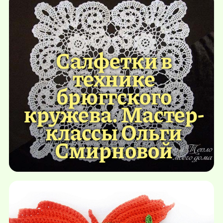
Салфетки в
технике
брюггского
кружева. Мастер-
классы Ольги
Смирновой