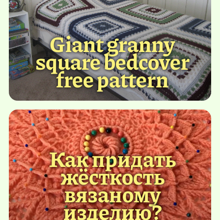
Giant granny
square bedcover
free pattern
Как придать
жёсткость
вязаному
изделию?