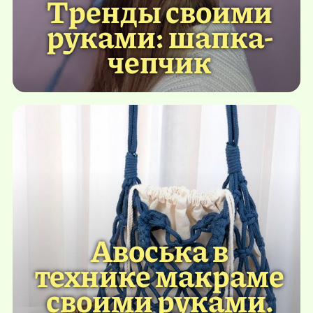
Тренды своими
руками: шапка-
чепчик
Авоська в
технике макраме
своими руками.