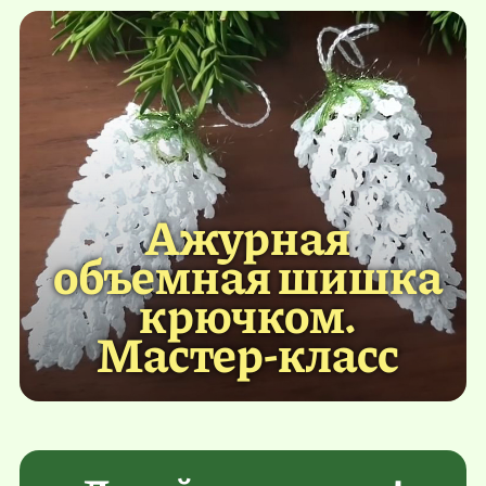
Ажурная
объемная шишка
крючком.
Мастер-класс