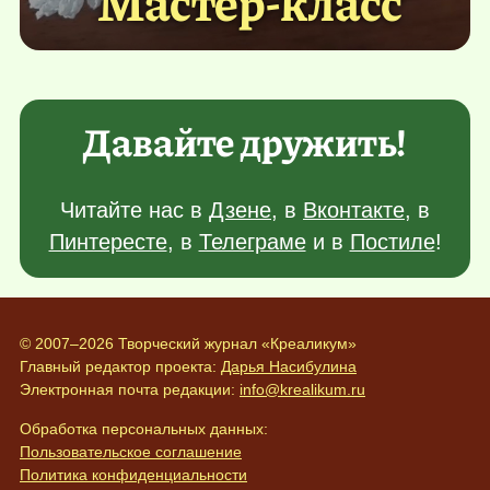
Мастер-класс
Давайте дружить!
Читайте нас в
Дзене
, в
Вконтакте
, в
Пинтересте
, в
Телеграме
и в
Постиле
!
© 2007–2026 Творческий журнал «Креаликум»
Главный редактор проекта:
Дарья Насибулина
Электронная почта редакции:
info@krealikum.ru
Обработка персональных данных:
Пользовательское соглашение
Политика конфиденциальности