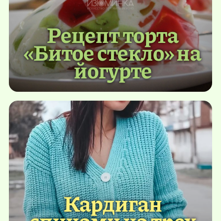
Рецепт торта
«Битое стекло» на
йогурте
Кардиган
спицами на трех