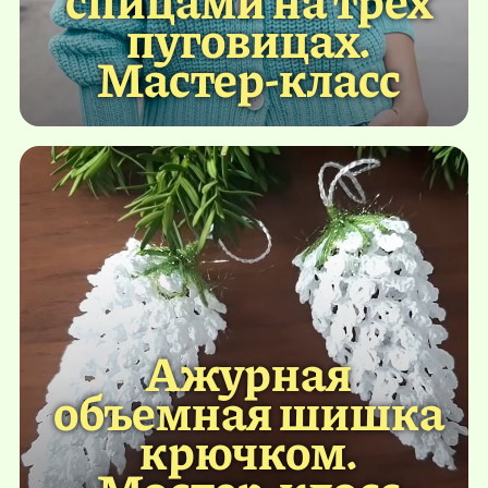
пуговицах.
Мастер-класс
Ажурная
объемная шишка
крючком.