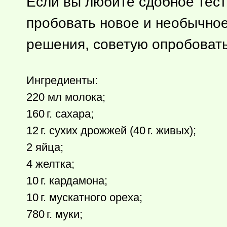
Если вы любите сдобное тесто
пробовать новое и необычно
решения, советую опробовать
Ингредиенты:
220 мл молока;
160 г.
сахара;
12 г.
сухих дрожжей (
40 г.
живых);
2 яйца;
4 желтка;
10 г.
кардамона;
10 г.
мускатного ореха;
780 г.
муки;