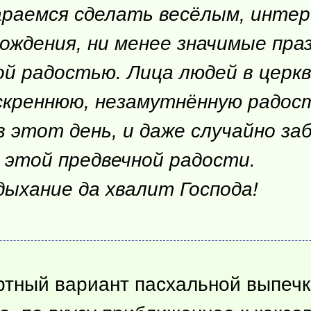
тараемся сделать весёлым, инте
рождения, ни менее значимые пра
й радостью. Лица людей в церкв
скреннюю, незамутнённую радос
 этот день, и даже случайно за
этой предвечной радости.
дыхание да хвалит Господа!
тный вариант пасхальной выпечки