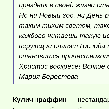
праздник в своей жизни с
Но ни Новый год, ни День 
таким тихим светом, тако
каждого читаешь такую и
верующие славят Господа в
становится причастником 
Христос воскресе! Всякое 
Мария Берестова
Кулич краффин
— нестандар