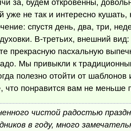
чи за, будем откровенны, довольн
й уже не так и интересно кушать, 
ние: спустя день, два, три, неде
 духовки. В-третьих, внешний вид
те прекрасную пасхальную выпечку
надо. Мы привыкли к традиционны
огда полезно отойти от шаблонов
, что понравится вам не меньше 
енного чистой радостью праздни
здников в году, много замечател