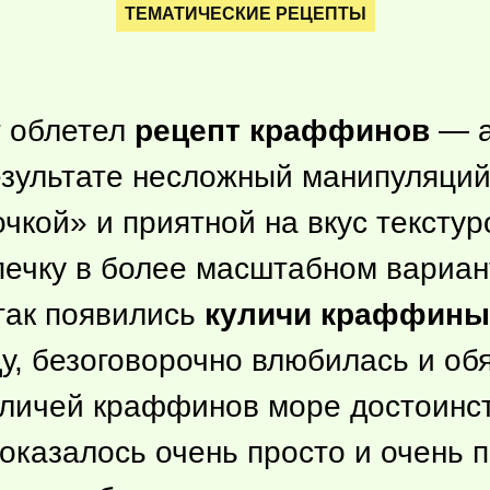
ТЕМАТИЧЕСКИЕ РЕЦЕПТЫ
т облетел
рецепт краффинов
— а
езультате несложный манипуляций
чкой» и приятной на вкус тексту
печку в более масштабном вариан
так появились
куличи краффины
у, безоговорочно влюбилась и об
куличей краффинов море достоинс
 оказалось очень просто и очень п