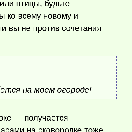
или птицы, будьте
ы ко всему новому и
ли вы не против сочетания
бется на моем огороде!
овке — получается
насами на сковородке тоже