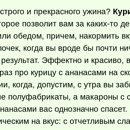
строго и прекрасного ужина?
Кур
оторое позволит вам за
каких-то
де
и обедом, причем, накормить вку
очек, когда вы вроде бы почти нич
результат. Эффектно и красиво, в
к раз про курицу с ананасами на с
и, когда, допустим, с утра вы з
ие полуфабрикаты, а макароны с 
ананасами вас однозначно спасет.
ческим на вкус: с отчетливым сл