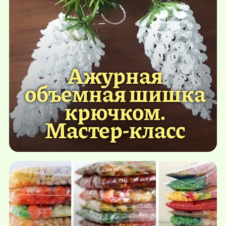
Ажурная
объемная шишка
крючком.
Мастер-класс