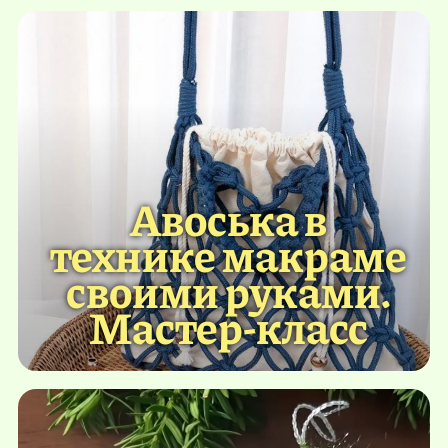
Авоська в
технике макраме
своими руками.
Мастер-класс