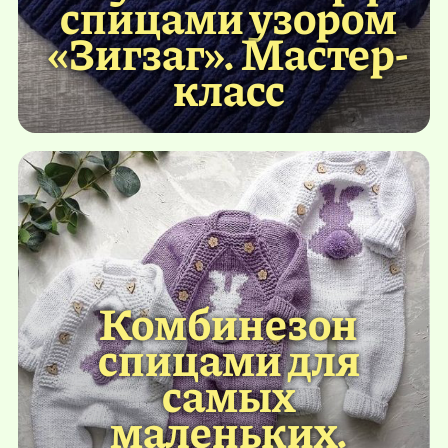
спицами узором
«Зигзаг». Мастер-
класс
Комбинезон
спицами для
самых
маленьких.