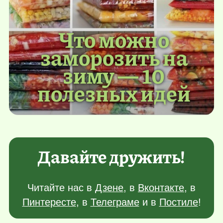
Что можно
заморозить на
зиму — 10
полезных идей
Давайте дружить!
Читайте нас в
Дзене
, в
Вконтакте
, в
Пинтересте
, в
Телеграме
и в
Постиле
!