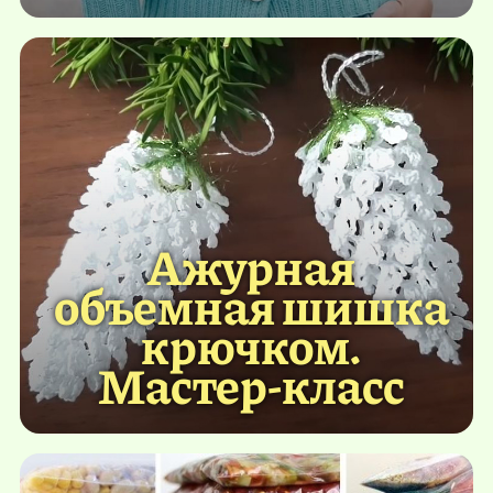
Ажурная
объемная шишка
крючком.
Мастер-класс