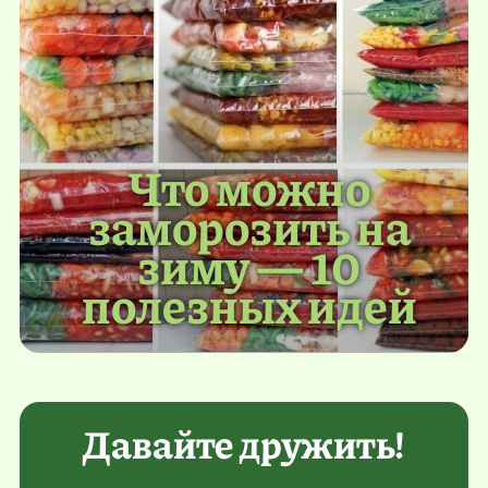
Что можно
заморозить на
зиму — 10
полезных идей
Давайте дружить!