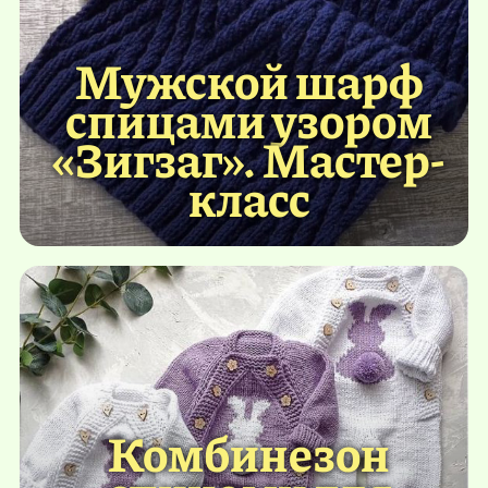
Мужской шарф
спицами узором
«Зигзаг». Мастер-
класс
Комбинезон