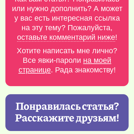
или нужно дополнить? А может
у вас есть интересная ссылка
на эту тему? Пожалуйста,
оставьте комментарий ниже
!
Хотите написать мне лично?
Все явки-пароли
на моей
странице
. Рада знакомству!
Понравилась статья?
Расскажите друзьям!