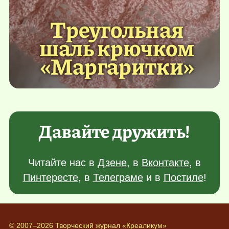
Треугольная
шаль крючком
«Маргаритки»
Давайте дружить!
Читайте нас в
Дзене
, в
Вконтакте
, в
Пинтересте
, в
Телеграме
и в
Постиле
!
© 2007–2026 Творческий журнал «Креаликум»