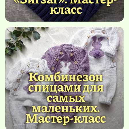
класс
Комбинезон
спицами для
самых
маленьких.
Мастер-класс