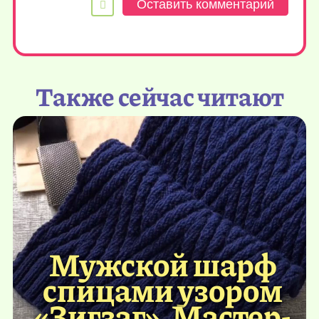
Также сейчас читают
Мужской шарф
спицами узором
«Зигзаг». Мастер-