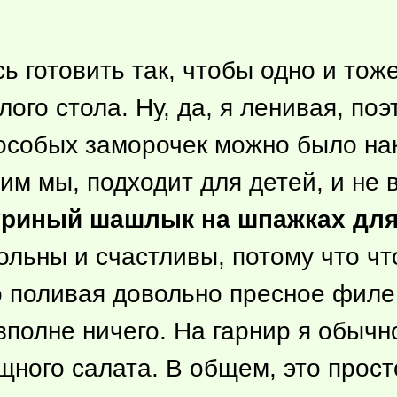
ь готовить так, чтобы одно и тож
лого стола. Ну, да, я ленивая, по
 особых заморочек можно было нак
им мы, подходит для детей, и не в
уриный шашлык на шпажках для
ольны и счастливы, потому что
чт
ко поливая довольно пресное фил
 вполне ничего. На гарнир я обыч
щного салата. В общем, это прост