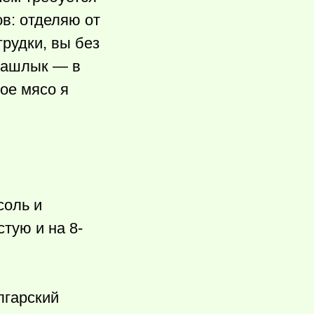
в: отделяю от
рудки, вы без
 шашлык — в
ое мясо я
соль и
тую и на 8-
лгарский