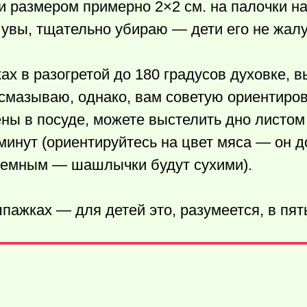
и размером примерно 2×2 см. на палочки 
, увы, тщательно убираю — дети его не жал
 в разогретой до 180 градусов духовке, в
 смазываю, однако, вам советую ориентиров
ены в посуде, можете выстелить дно листом
инут (ориентируйтесь на цвет мяса — он 
 темным — шашлычки будут сухими).
жках — для детей это, разумеется, в пять