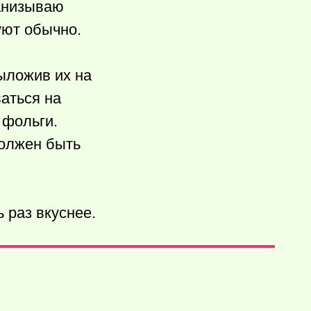
нанизываю
уют обычно.
ыложив их на
аться на
 фольги.
должен быть
 раз вкуснее.