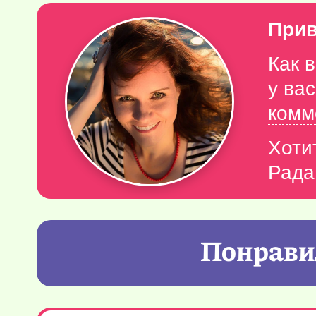
Прив
Как 
у ва
комм
Хоти
Рада
Понравил