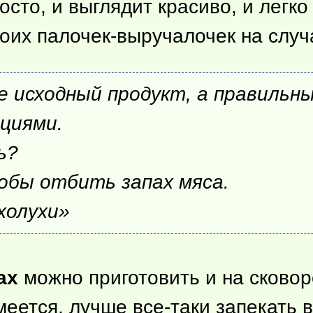
росто, и выглядит красиво, и легк
моих палочек-выручалочек на случ
 исходный продукт, а правильны
ециями.
ь?
обы отбить запах мяса.
холухи»
ах
можно приготовить и на сковор
меется, лучше все-таки запекать 