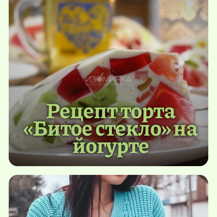
Рецепт торта
«Битое стекло» на
йогурте