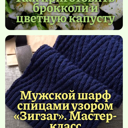
брокколи и
цветную капусту
Мужской шарф
спицами узором
«Зигзаг». Мастер-
класс