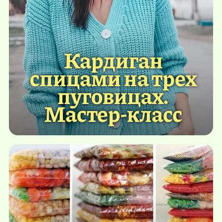
Кардиган
спицами на трех
пуговицах.
Мастер-класс