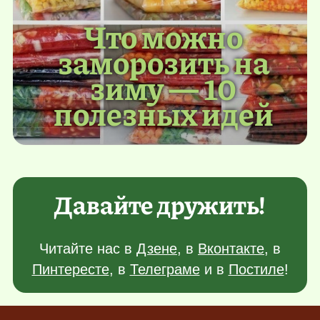
Что можно
заморозить на
зиму — 10
полезных идей
Давайте дружить!
Читайте нас в
Дзене
, в
Вконтакте
, в
Пинтересте
, в
Телеграме
и в
Постиле
!