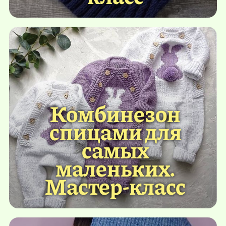
Комбинезон
спицами для
самых
маленьких.
Мастер-класс