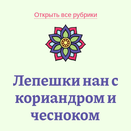
Открыть все рубрики
Лепешки нан с
кориандром и
чесноком