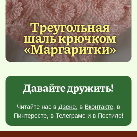
Треугольная
шаль крючком
«Маргаритки»
Давайте дружить!
Читайте нас в
Дзене
, в
Вконтакте
, в
Пинтересте
, в
Телеграме
и в
Постиле
!