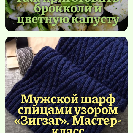
брокколи и
цветную капусту
Мужской шарф
спицами узором
«Зигзаг». Мастер-
класс