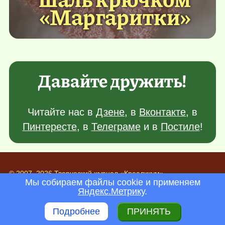
«Маргаритки»
Давайте дружить!
Читайте нас в
Дзене
, в
Вконтакте
, в
Пинтересте
, в
Телеграме
и в
Постиле
!
© 2007–2026 Творческий журнал «Креаликум»
Мы собираем файлы cookie и применяем
Главный редактор проекта:
Дарья Насибулина
Яндекс.Метрику
.
Электронная почта редакции:
info@krealikum.ru
Подробнее
ПРИНЯТЬ
Обработка персональных данных:
Пользовательское соглашение