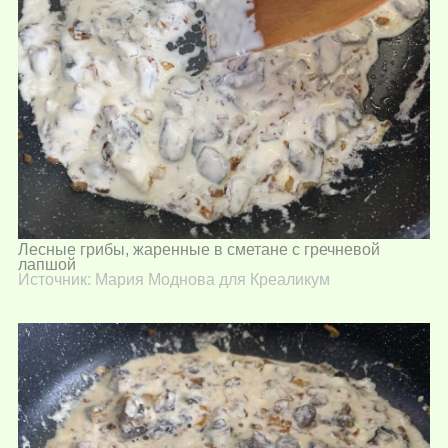
Лесные грибы, жаренные в сметане с гречневой
лапшой
Источник: Мария Моднова для Креаликум