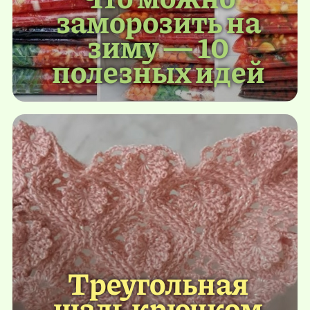
заморозить на
зиму — 10
полезных идей
Треугольная
шаль крючком