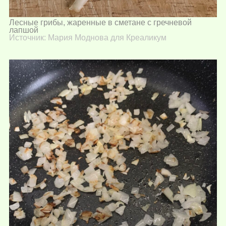
Лесные грибы, жаренные в сметане с гречневой
лапшой
Источник: Мария Моднова для Креаликум