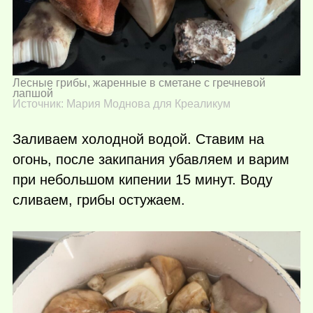
Лесные грибы, жаренные в сметане с гречневой
лапшой
Источник: Мария Моднова для Креаликум
Заливаем холодной водой. Ставим на
огонь, после закипания убавляем и варим
при небольшом кипении 15 минут. Воду
сливаем, грибы остужаем.