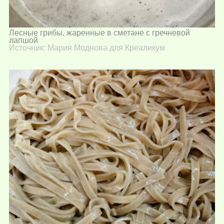
Лесные грибы, жаренные в сметане с гречневой
лапшой
Источник: Мария Моднова для Креаликум