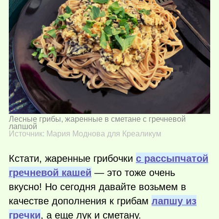
Лесные грибы, жаренные в сметане с гречневой
лапшой
Источник: Мария Моднова для Креаликум
Кстати, жаренные грибочки
с рассыпчатой
гречневой кашей
— это тоже очень
вкусно! Но сегодня давайте возьмем в
качестве дополнения к грибам
лапшу из
гречки
, а еще лук и сметану.