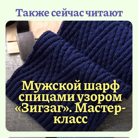
Также сейчас читают
Мужской шарф
спицами узором
«Зигзаг». Мастер-
класс