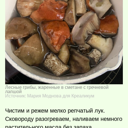
Лесные грибы, жаренные в сметане с гречневой
лапшой
Источник: Мария Моднова для Креаликум
Чистим и режем мелко репчатый лук.
Сковороду разогреваем, наливаем немного
растительного масла без запаха,