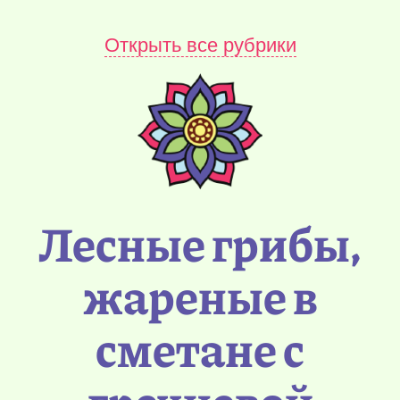
Открыть все рубрики
Лесные грибы,
жареные в
сметане с