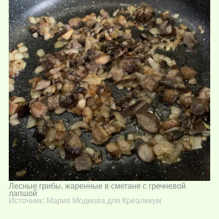
Лесные грибы, жаренные в сметане с гречневой
лапшой
Источник: Мария Моднова для Креаликум