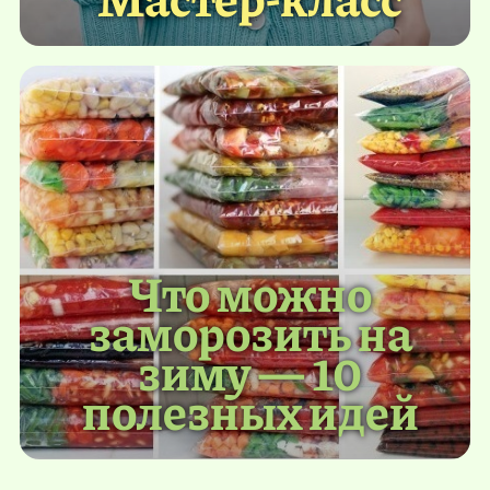
Что можно
заморозить на
зиму — 10
полезных идей