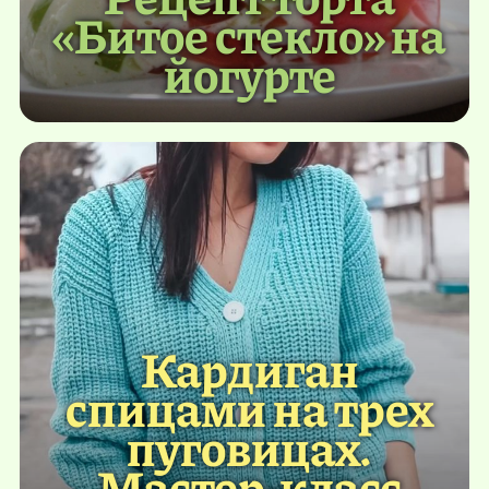
«Битое стекло» на
йогурте
Кардиган
спицами на трех
пуговицах.
Мастер-класс