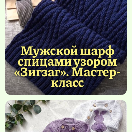
Мужской шарф
спицами узором
«Зигзаг». Мастер-
класс