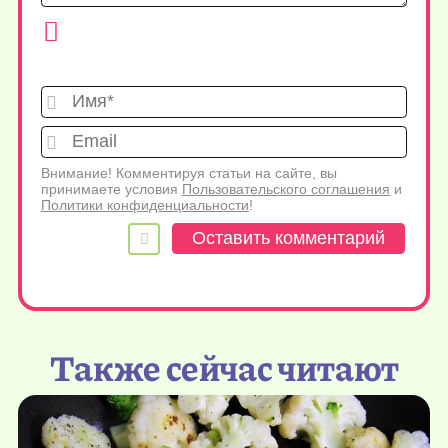
Имя*
Emai
Внимание! Комментируя статьи на сайте, вы
принимаете условия
Пользовательского соглашения
и
Политики конфиденциальности
!
Также сейчас читают