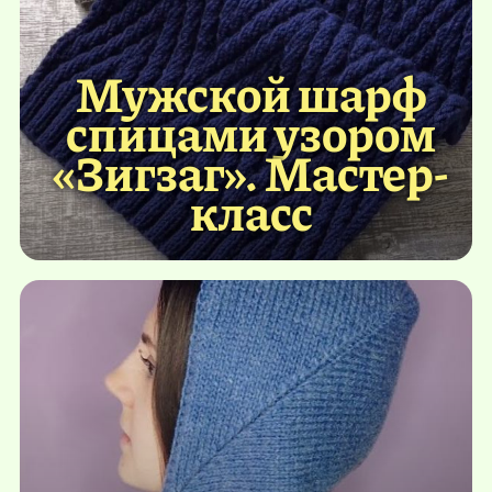
Мужской шарф
спицами узором
«Зигзаг». Мастер-
класс