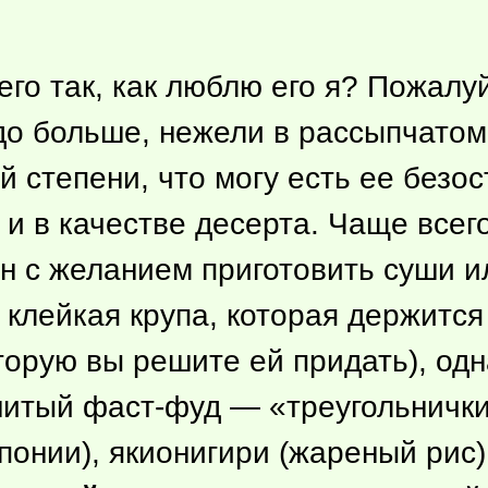
го так, как люблю его я? Пожалу
здо больше, нежели в рассыпчатом
й степени, что могу есть ее безо
 и в качестве десерта. Чаще всего
зан с желанием приготовить суши 
 клейкая крупа, которая держитс
рую вы решите ей придать), одна
енитый фаст-фуд — «треугольнички
понии), якионигири (жареный рис),