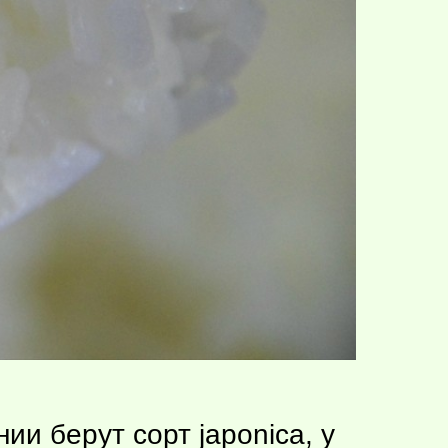
ии берут сорт japonicа, у