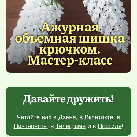
Ажурная
объемная шишка
крючком.
Мастер-класс
Давайте дружить!
Читайте нас в
Дзене
, в
Вконтакте
, в
Пинтересте
, в
Телеграме
и в
Постиле
!