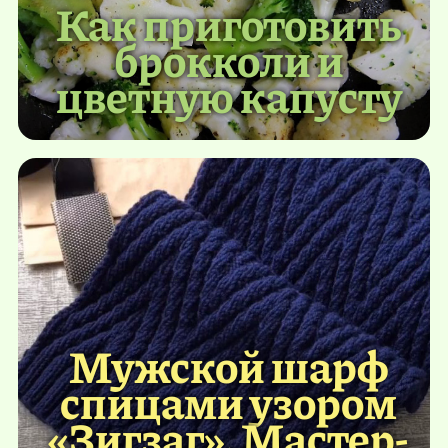
Как приготовить
брокколи и
цветную капусту
Мужской шарф
спицами узором
«Зигзаг». Мастер-