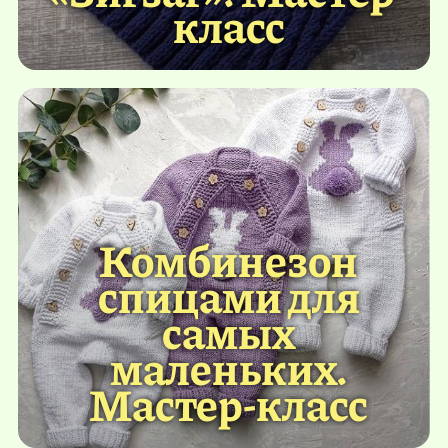
класс
Комбинезон
спицами для
самых
маленьких.
Мастер-класс