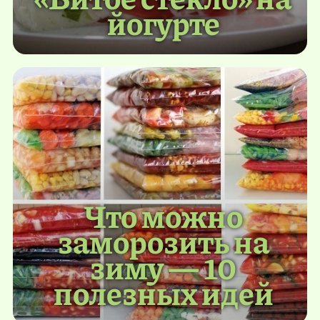
йогурте
Что можно
заморозить на
зиму — 10
полезных идей