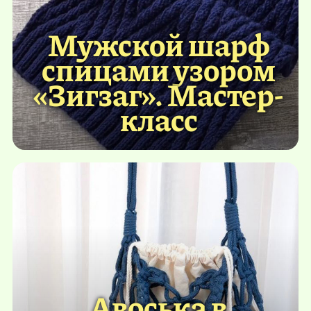
Мужской шарф
спицами узором
«Зигзаг». Мастер-
класс
Авоська в