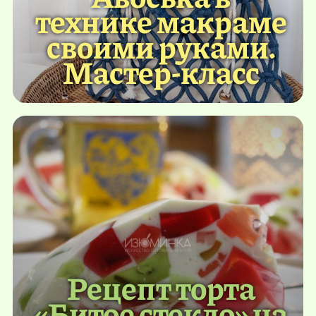
технике макраме
своими руками.
Мастер-класс
Рецепт торта
«Битое стекло» на