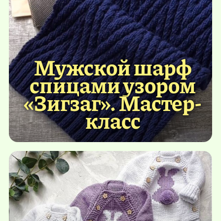
Мужской шарф
спицами узором
«Зигзаг». Мастер-
класс