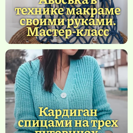
технике макраме
своими руками.
Мастер-класс
Кардиган
спицами на трех
пуговицах.