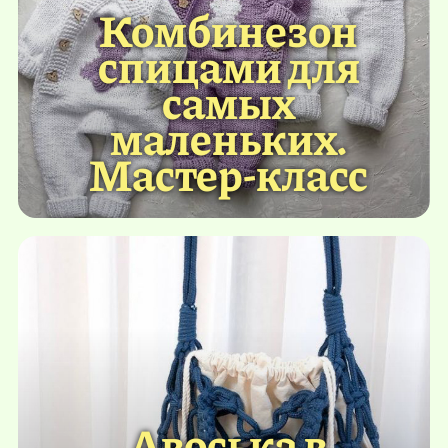
Комбинезон
спицами для
самых
маленьких.
Мастер-класс
Авоська в