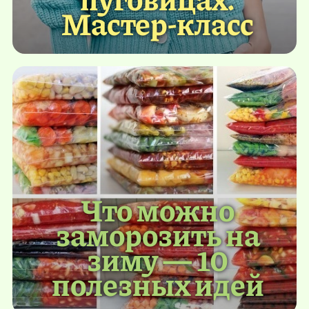
Мастер-класс
Что можно
заморозить на
зиму — 10
полезных идей