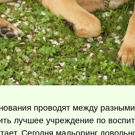
внования проводят между разными
ить лучшее учреждение по воспит
стает. Сегодня мадьоринг доволь