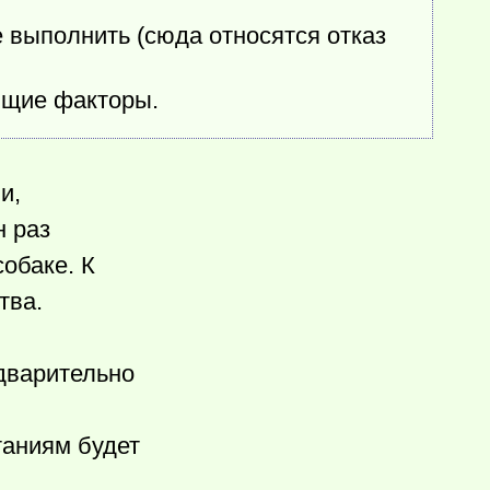
 выполнить (сюда относятся отказ
ющие факторы.
и,
н раз
обаке. К
тва.
едварительно
таниям будет