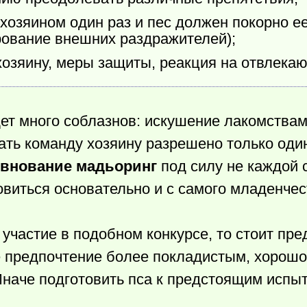
хозяином один раз и пес должен покорно ее
рование внешних раздражителей);
хозяину, меры защиты, реакция на отвлека
ет много соблазнов: искушение лакомствам
ть команду хозяину разрешено только оди
евнование мадьоринг
под силу не каждой с
виться основательно и с самого младенчес
участие в подобном конкурсе, то стоит пр
е предпочтение более покладистым, хорошо
наче подготовить пса к предстоящим испы