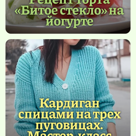
«Битое стекло» на
йогурте
Кардиган
спицами на трех
пуговицах.
Мастер-класс