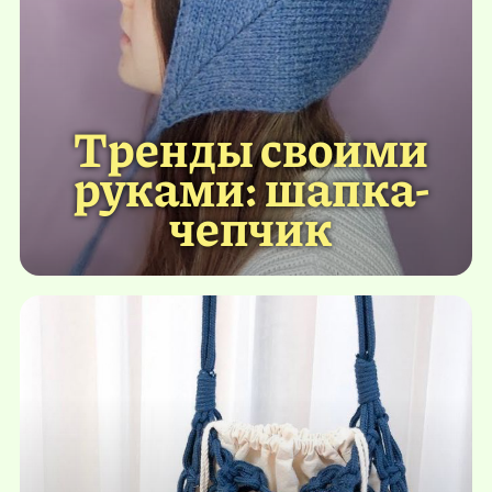
Тренды своими
руками: шапка-
чепчик