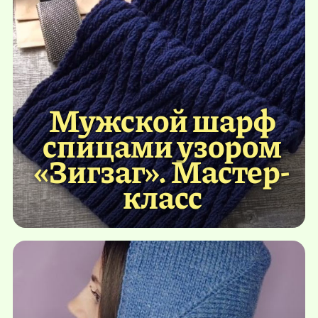
Мужской шарф
спицами узором
«Зигзаг». Мастер-
класс