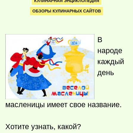
КУЛИНАРНАЯ ЭНЦИКЛОПЕДИЯ
ОБЗОРЫ КУЛИНАРНЫХ САЙТОВ
В
народе
каждый
день
масленицы имеет свое название.
Хотите узнать, какой?