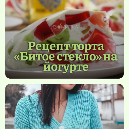
Рецепт торта
«Битое стекло» на
йогурте