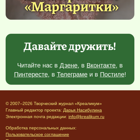
«Маргаритки»
Давайте дружить!
Читайте нас в
Дзене
, в
Вконтакте
, в
Пинтересте
, в
Телеграме
и в
Постиле
!
© 2007–2026 Творческий журнал «Креаликум»
Главный редактор проекта:
Дарья Насибулина
Электронная почта редакции:
info@krealikum.ru
Обработка персональных данных:
Пользовательское соглашение