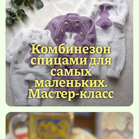
Комбинезон
спицами для
самых
маленьких.
Мастер-класс