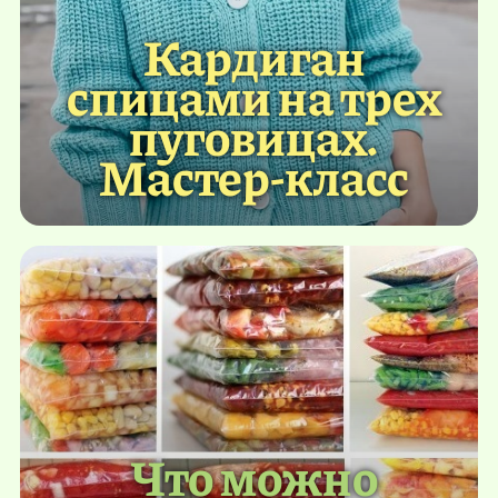
Кардиган
спицами на трех
пуговицах.
Мастер-класс
Что можно