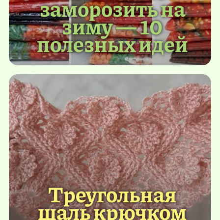
заморозить на
зиму — 10
полезных идей
Треугольная
шаль крючком