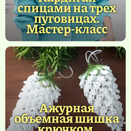
спицами на трех
пуговицах.
Мастер-класс
Ажурная
объемная шишка
крючком.