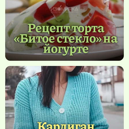
Рецепт торта
«Битое стекло» на
йогурте
Кардиган