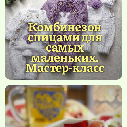
Комбинезон
спицами для
самых
маленьких.
Мастер-класс