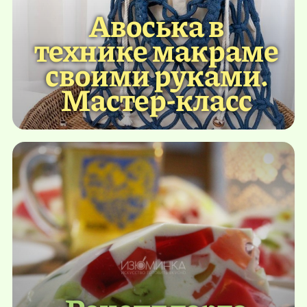
Авоська в
технике макраме
своими руками.
Мастер-класс