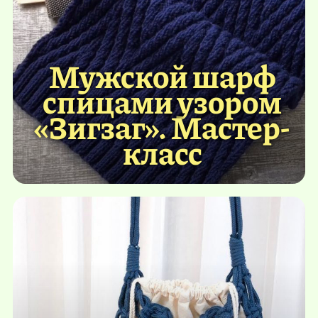
Мужской шарф
спицами узором
«Зигзаг». Мастер-
класс