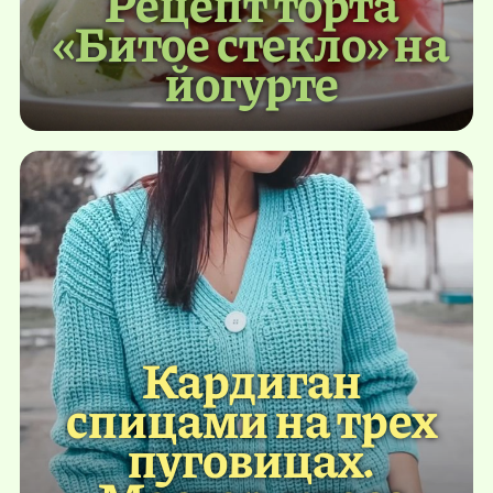
Рецепт торта
«Битое стекло» на
йогурте
Кардиган
спицами на трех
пуговицах.