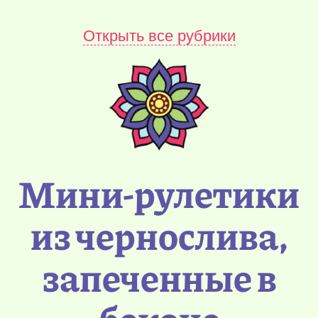
Открыть все рубрики
Мини-рулетики
из чернослива,
запеченные в