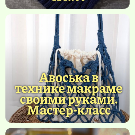
Авоська в
технике макраме
своими руками.
Мастер-класс