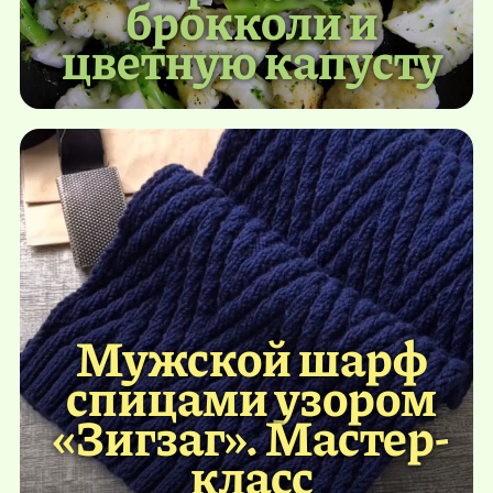
брокколи и
цветную капусту
Мужской шарф
спицами узором
«Зигзаг». Мастер-
класс