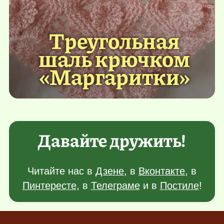
Треугольная
шаль крючком
«Маргаритки»
Давайте дружить!
Читайте нас в
Дзене
, в
Вконтакте
, в
Пинтересте
, в
Телеграме
и в
Постиле
!