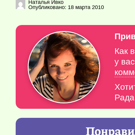
Наталья Ивко
Опубликовано: 18 марта 2010
Прив
Как 
у ва
комм
Хоти
Рада
Понравил