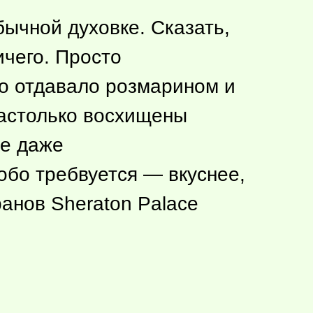
бычной духовке. Сказать,
ичего. Просто
о отдавало розмарином и
настолько восхищены
не даже
обо требвуется — вкуснее,
анов Sheraton Palace