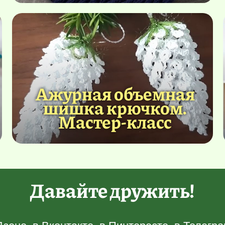
Ажурная объемная
шишка крючком.
Мастер-класс
Давайте дружить!