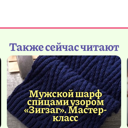
Также сейчас читают
Мужской шарф
спицами узором
«Зигзаг». Мастер-
класс