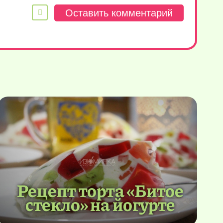
Рецепт торта «Битое
стекло» на йогурте