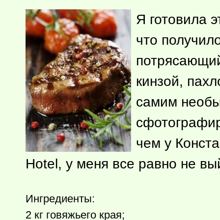
Я готовила э
что получило
потрясающий
кинзой, пах
самим необы
сфотографиро
чем у Конст
Hotel, у меня все равно не вы
Ингредиенты:
2 кг говяжьего края;