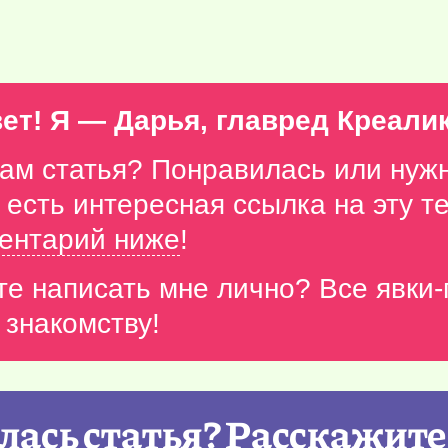
ет! Я — Дарья, главред Креали
вам статья? Понравилась или нуж
с есть интересная ссылка на эту 
ентарий ниже
!
те написать мне лично? Все явки
 знакомству!
ась статья? Расскажите