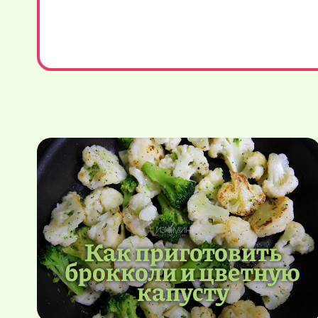
Как приготовить
брокколи и цветную
капусту