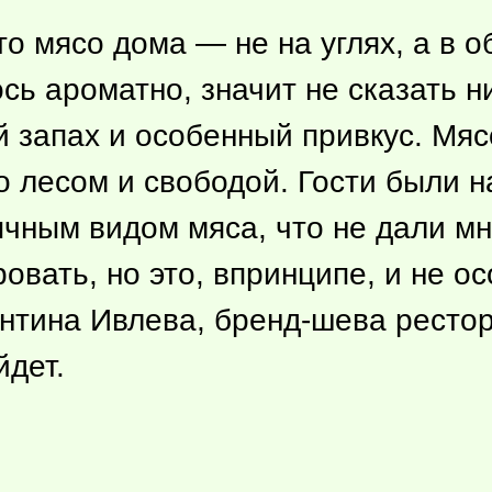
то мясо дома — не на углях, а в о
сь ароматно, значит не сказать н
 запах и особенный привкус. Мяс
ло лесом и свободой. Гости были 
чным видом мяса, что не дали м
вать, но это, впринципе, и не ос
антина Ивлева, бренд-шева рестор
йдет.