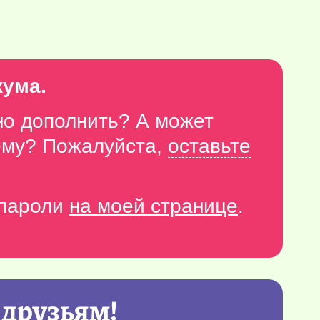
кума.
но дополнить? А может
тему? Пожалуйста,
оставьте
-пароли
на моей странице
.
 друзьям!