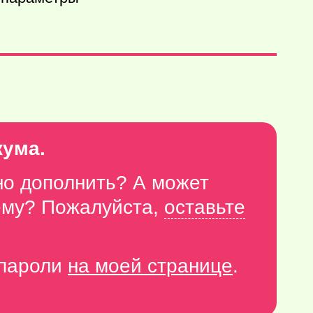
кума.
но дополнить? А может
тему? Пожалуйста,
оставьте
-пароли
на моей странице
.