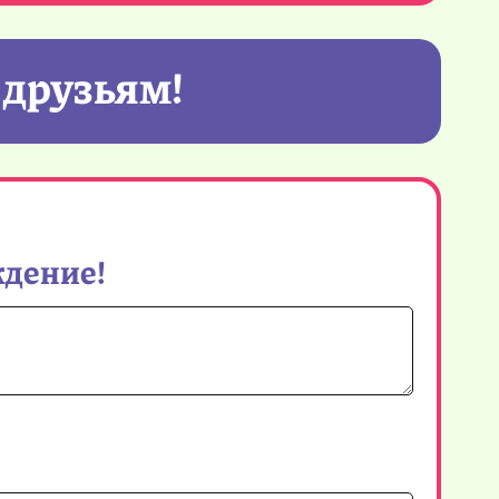
 друзьям!
ждение!