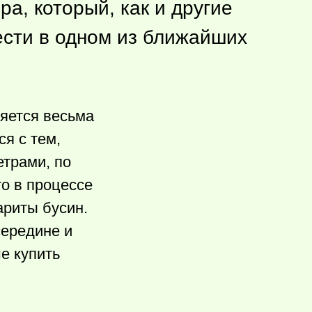
а, который, как и другие
ести в одном из ближайших
яется весьма
я с тем,
етрами, по
о в процессе
ариты бусин.
середине и
е купить