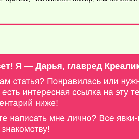
ет! Я — Дарья, главред Креали
вам статья? Понравилась или нуж
с есть интересная ссылка на эту 
ентарий ниже
!
те написать мне лично? Все явки
 знакомству!