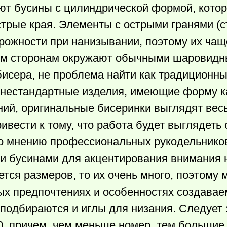
ют бусины с цилиндрической формой, кото
стрые края. Элементы с острыми гранями (с
рожности при нанизывании, поэтому их чащ
еим сторонам окружают обычными шаровид
бисера, не проблема найти как традиционн
 нестандартные изделия, имеющие форму к
нений, оригинальные бисеринки выглядят ве
ивести к тому, что работа будет выглядеть
о мнению профессиональных рукодельников
и бусинами для акцентирования внимания 
ется размеров, то их очень много, поэтому
ых предпочтениях и особенностях создавае
подбираются и иглы для низания. Следует 
/0, причем, чем меньше номер, тем больши