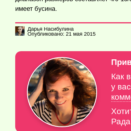
имеет бусина.
Дарья Насибулина
Опубликовано: 21 мая 2015
Прив
Как 
у ва
комм
Хоти
Рада