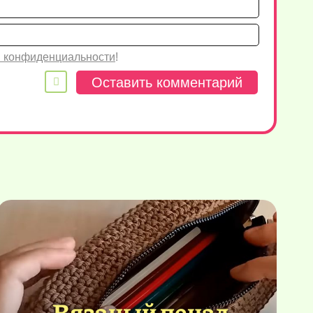
Имя*
Email
 конфиденциальности
!
Вязаный пенал