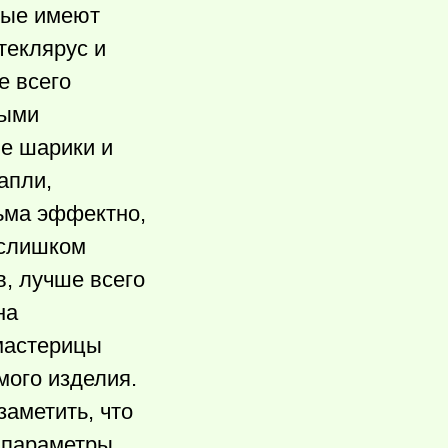
рые имеют
теклярус и
е всего
ными
ые шарики и
апли,
сьма эффектно,
 слишком
, лучше всего
на
 мастерицы
мого изделия.
заметить, что
е параметры