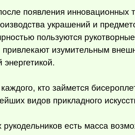
после появления инновационных т
роизводства украшений и предмет
ярностью пользуются рукотворные
о привлекают изумительным внешн
 энергетикой.
у каждого, кто займется бисеропл
йших видов прикладного искусст
 рукодельников есть масса возмо