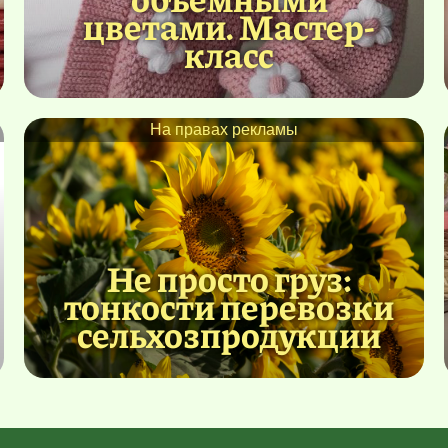
цветами. Мастер-
класс
На правах рекламы
Не просто груз:
тонкости перевозки
сельхозпродукции