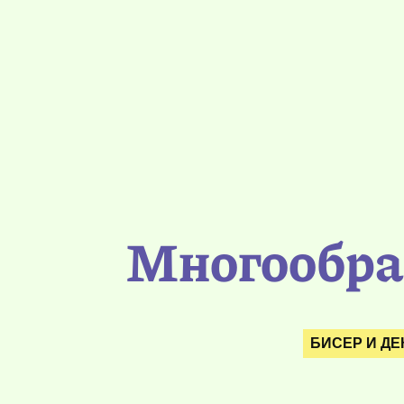
Многообраз
БИСЕР И Д