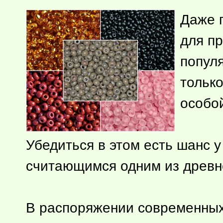
Даже 
для п
попул
тольк
особой
Убедиться в этом есть шанс 
считающимся одним из древне
В распоряжении современных