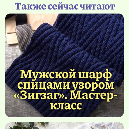
Также сейчас читают
Мужской шарф
спицами узором
«Зигзаг». Мастер-
класс