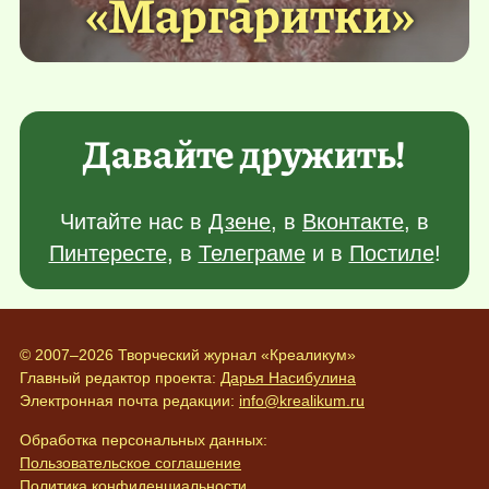
«Маргаритки»
Давайте дружить!
Читайте нас в
Дзене
, в
Вконтакте
, в
Пинтересте
, в
Телеграме
и в
Постиле
!
© 2007–2026 Творческий журнал «Креаликум»
Главный редактор проекта:
Дарья Насибулина
Электронная почта редакции:
info@krealikum.ru
Обработка персональных данных:
Пользовательское соглашение
Политика конфиденциальности