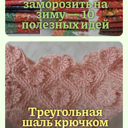
заморозить на
зиму — 10
полезных идей
Треугольная
шаль крючком