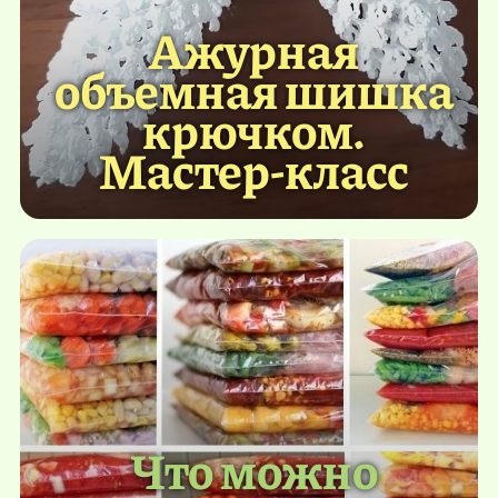
Ажурная
объемная шишка
крючком.
Мастер-класс
Что можно