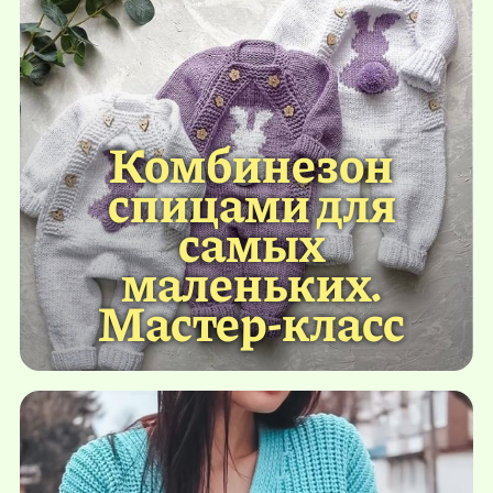
Комбинезон
спицами для
самых
маленьких.
Мастер-класс