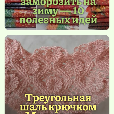
заморозить на
зиму — 10
полезных идей
Треугольная
шаль крючком