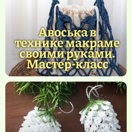
Авоська в
технике макраме
своими руками.
Мастер-класс