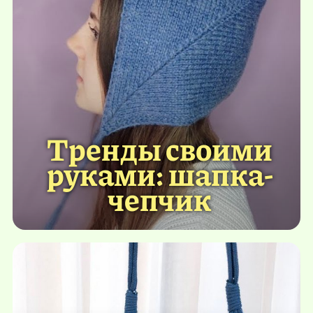
Тренды своими
руками: шапка-
чепчик