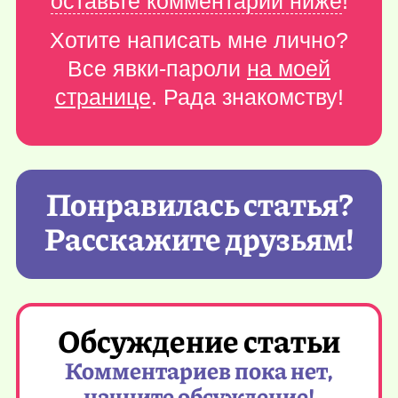
оставьте комментарий ниже
!
Хотите написать мне лично?
Все явки-пароли
на моей
странице
. Рада знакомству!
Понравилась статья?
Расскажите друзьям!
Обсуждение статьи
Комментариев пока нет,
начните обсуждение!