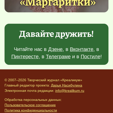
«Маргаритки»
Давайте дружить!
Читайте нас в
Дзене
, в
Вконтакте
, в
Пинтересте
, в
Телеграме
и в
Постиле
!
© 2007–2026 Творческий журнал «Креаликум»
Главный редактор проекта:
Дарья Насибулина
Электронная почта редакции:
info@krealikum.ru
Обработка персональных данных:
Пользовательское соглашение
Политика конфиденциальности