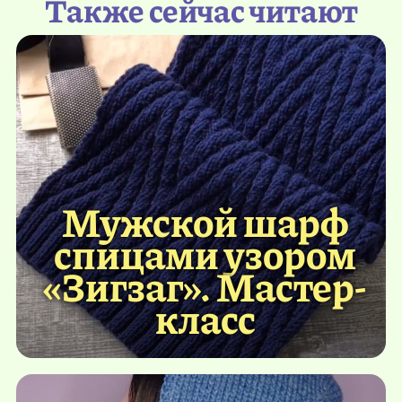
Также сейчас читают
Мужской шарф
спицами узором
«Зигзаг». Мастер-
класс